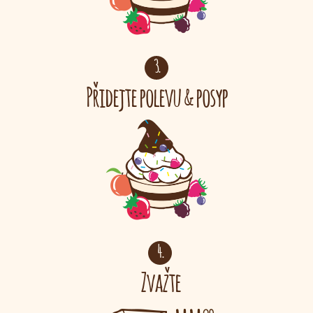
3.
Přidejte polevu
posyp
&
4.
Zvažte