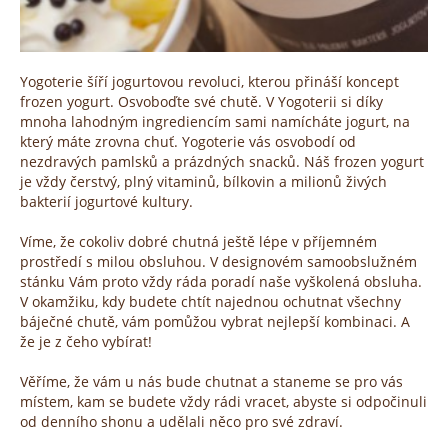
Yogoterie šíří jogurtovou revoluci, kterou přináší koncept
frozen yogurt. Osvoboďte své chutě. V Yogoterii si díky
mnoha lahodným ingrediencím sami namícháte jogurt, na
který máte zrovna chuť. Yogoterie vás osvobodí od
nezdravých pamlsků a prázdných snacků. Náš frozen yogurt
je vždy čerstvý, plný vitaminů, bílkovin a milionů živých
bakterií jogurtové kultury.
Víme, že cokoliv dobré chutná ještě lépe v příjemném
prostředí s milou obsluhou. V designovém samoobslužném
stánku Vám proto vždy ráda poradí naše vyškolená obsluha.
V okamžiku, kdy budete chtít najednou ochutnat všechny
báječné chutě, vám pomůžou vybrat nejlepší kombinaci. A
že je z čeho vybírat!
Věříme, že vám u nás bude chutnat a staneme se pro vás
místem, kam se budete vždy rádi vracet, abyste si odpočinuli
od denního shonu a udělali něco pro své zdraví.