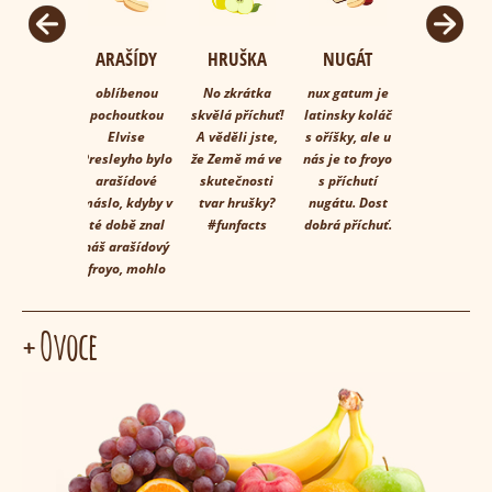
v
Next
ARAŠÍDY
HRUŠKA
NUGÁT
JABLEČN
ŠTRŮDL
oblíbenou
No zkrátka
nux gatum je
pochoutkou
skvělá příchuť!
latinsky koláč
tradiční
Elvise
A věděli jste,
s oříšky, ale u
příchuť
Presleyho bylo
že Země má ve
nás je to froyo
předávaná 
arašídové
skutečnosti
s příchutí
generace
máslo, kdyby v
tvar hrušky?
nugátu. Dost
našich
té době znal
#funfacts
dobrá příchuť.
yogobabiče
náš arašídový
až k dnešn
froyo, mohlo
yogogurmá
být všechno
je tu !
jinak!
+ Ovoce