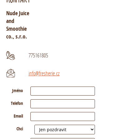
Nude Juice
and
Smoothie
co., s.r.o.
775161805
info@fresherie.cz
Jméno
Telefon
Email
Chci