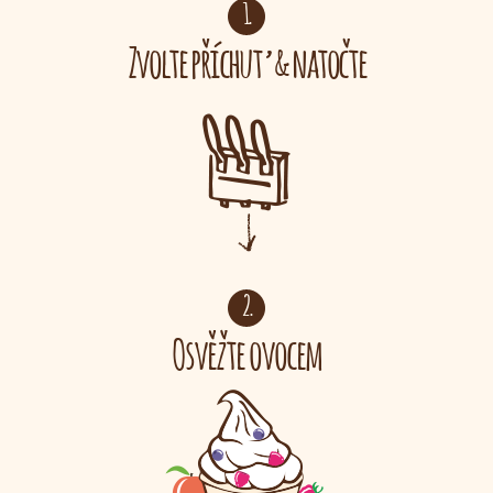
1.
Zvolte příchuť
natočte
&
2.
Osvěžte ovocem