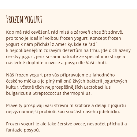
Frozen yogurt
Kdo má rád osvěžení, rád mlsá a zároveň chce žít zdravě,
pro toho je ideální volbou frozen yogurt. Koncept frozen
yogurt k nám přichází z Ameriky, kde se řadí
k nejoblíbenějším zdravým dezertům na trhu. Jde o chlazený
čerstvý jogurt, jenž si sami natočíte ze speciálního stroje a
následně doplníte o ovoce a posyp dle Vaší chuti.
Náš frozen yogurt pro vás připravujeme z lahodného
českého mléka a je plný milionů živých bakterií jogurtových
kultur, včetně těch nejprospěšnějších Lactobacillus
bulgaricus a Streptococcus thermophilus.
Právě ty prospívají vaší střevní mikroflóře a dělají z jogurtu
nejvýznamnější probiotickou součást našeho jídelníčku.
Frozen yogurt je ale také čerstvé ovoce, nespočet příchutí a
fantazie posypů.